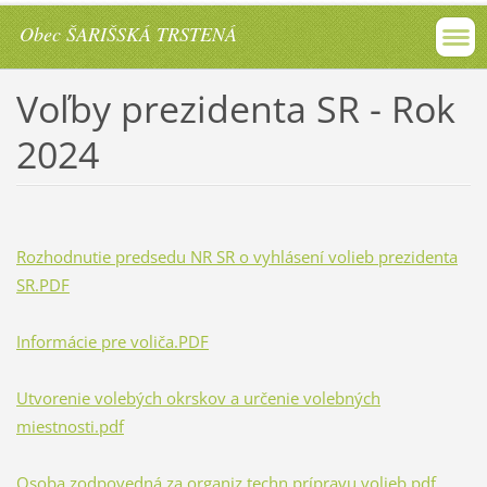
Obec ŠARIŠSKÁ TRSTENÁ
Voľby prezidenta SR - Rok
2024
Rozhodnutie predsedu NR SR o vyhlásení volieb prezidenta
SR.PDF
Informácie pre voliča.PDF
Utvorenie volebých okrskov a určenie volebných
miestnosti.pdf
Osoba zodpovedná za organiz.techn.prípravu volieb.pdf