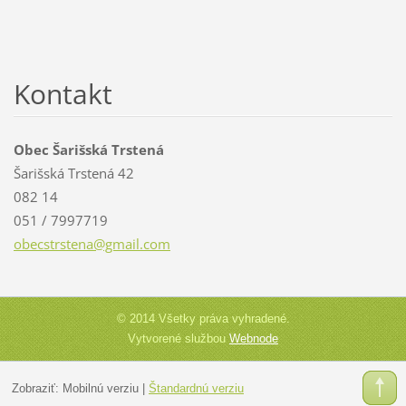
Kontakt
Obec Šarišská Trstená
Šarišská Trstená 42
082 14
051 / 7997719
obecstrs
tena@gma
il.com
© 2014 Všetky práva vyhradené.
Vytvorené službou
Webnode
Zobraziť:
Mobilnú verziu
|
Štandardnú verziu