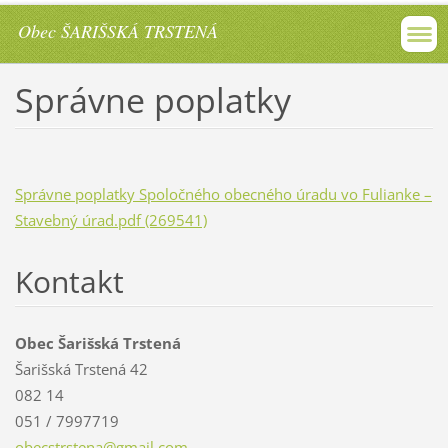
Obec ŠARIŠSKÁ TRSTENÁ
Správne poplatky
Správne poplatky Spoločného obecného úradu vo Fulianke –
Stavebný úrad.pdf (269541)
Kontakt
Obec Šarišská Trstená
Šarišská Trstená 42
082 14
051 / 7997719
obecstrs
tena@gma
il.com