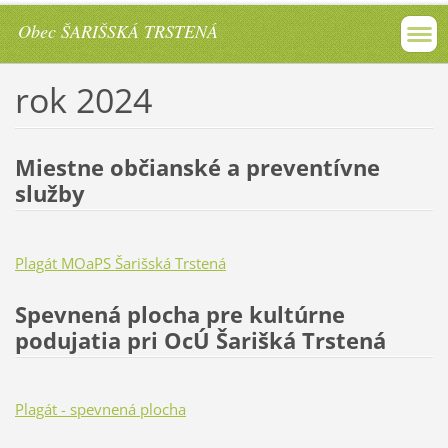
Obec ŠARIŠSKÁ TRSTENÁ
rok 2024
Miestne občianské a preventívne
služby
Plagát MOaPS Šarišská Trstená
Spevnená plocha pre kultúrne
podujatia pri OcÚ Šarišká Trstená
Plagát - spevnená plocha