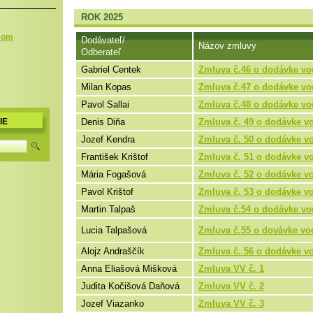
ROK 2025
.com
Dodávateľ/
Názov zmluvy
Odberateľ
Gabriel Centek
Zmluva č.46 o dodávke vo
Milan Kopas
Zmluva č.47 o dodávke vo
Pavol Sallai
Zmluva č.48 o dodávke vo
Denis Diňa
Zmluva č. 49 o dodávke v
IE
Jozef Kendra
Zmluva č. 50 o dodávke v
František Krištof
Zmluva č. 51 o dodávke v
Mária Fogašová
Zmluva č. 52 o dodávke v
Pavol Krištof
Zmluva č. 53 o dodávke v
Martin Talpaš
Zmluva č.54 o dodávke vo
Lucia Talpašová
Zmluva č.55 o dovávke vo
Alojz Andraščík
Zmluva č. 56 o dodávke v
Anna Eliašová Mišková
Zmluva VV č. 1
Judita Kočišová Daňová
Zmluva VV č. 2
Jozef Viazanko
Zmluva VV č. 3