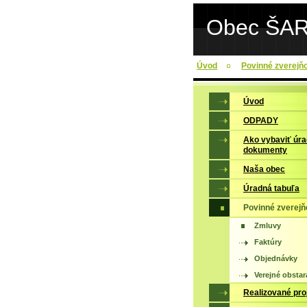
Obec ŠA
Úvod
Povinné zverejň
Úvod
ODPADY
Ako vybaviť úr
dokumenty
Naša obec
Úradná tabuľa
Povinné zverejň
Zmluvy
Faktúry
Objednávky
Verejné obstar
Realizované pro