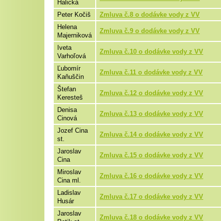
Halická
Peter Kočiš
Zmluva č.8 o dodávke vody z VV
Helena
Zmluva č.9 o dodávke vody z VV
Majerniková
Iveta
Zmluva č.10 o dodávke vody z VV
Varhoľová
Ľubomír
Zmluva č.11 o dodávke vody z VV
Kaňuščin
Štefan
Zmluva č.12 o dodávke vody z VV
Keresteš
Denisa
Zmluva č.13 o dodávke vody z VV
Cinová
Jozef Cina
Zmluva č.14 o dodávke vody z VV
st.
Jaroslav
Zmluva č.15 o dodávke vody z VV
Cina
Miroslav
Zmluva č.16 o dodávke vody z VV
Cina ml.
Ladislav
Zmluva č.17 o dodávke vody z VV
Husár
Jaroslav
Zmluva č.18 o dodávke vody z VV