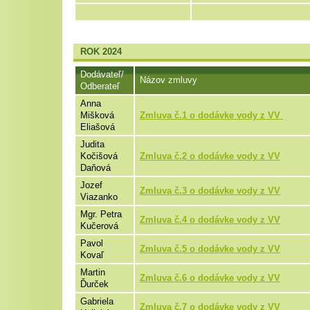
ROK 2024
Dodávateľ/
Názov zmluvy
Odberateľ
Anna
Mišková
Zmluva č.1 o dodávke vody z VV
Eliašová
Judita
Kočišová
Zmluva č.2 o dodávke vody z VV
Daňová
Jozef
Zmluva č.3 o dodávke vody z VV
Viazanko
Mgr. Petra
Zmluva č.4 o dodávke vody z VV
Kučerová
Pavol
Zmluva č.5 o dodávke vody z VV
Kovaľ
Martin
Zmluva č.6 o dodávke vody z VV
Ďurček
Gabriela
Zmluva č.7 o dodávke vody z VV