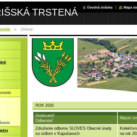
Úvodná stránka
Mapa st
RIŠSKÁ TRSTENÁ
ovanie
Zmluvy
adné
ovanie
ROK 2026
Dodávateľ/
Názov zm
Odberateľ
ávanie
Združenie odborov SLOVES Obecné úrady
Kolektív
jekty
so sídlom v Kapušanoch
na rok 20