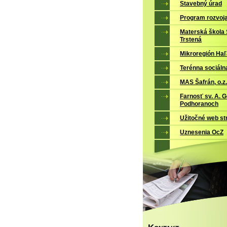
Stavebný úrad
Program rozvoj
Materská škola 
Trstená
Mikroregión Ha
Terénna sociáln
MAS Šafrán, o.z.
Farnosť sv. A. 
Podhoranoch
Užitočné web st
Uznesenia OcZ