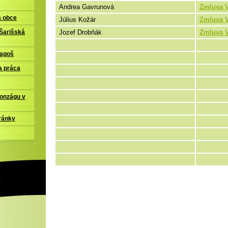
Andrea Gavrunová
Zmluva V
a obce
Július Kožár
Zmluva V
Jozef Drobňák
Zmluva V
Šarišská
ľagoš
a práca
Gonzágu v
ránky