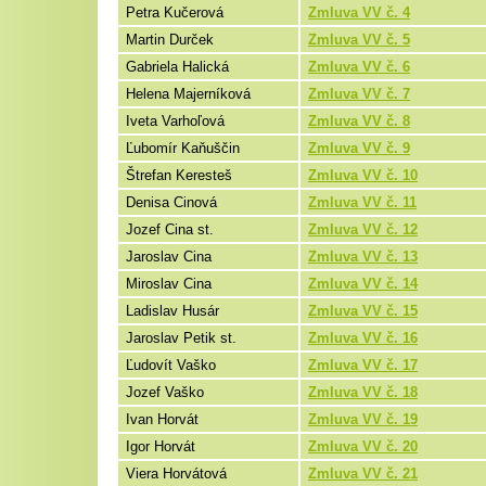
Petra Kučerová
Zmluva VV č. 4
Martin Durček
Zmluva VV č. 5
Gabriela Halická
Zmluva VV č. 6
Helena Majerníková
Zmluva VV č. 7
Iveta Varhoľová
Zmluva VV č. 8
Ľubomír Kaňuščin
Zmluva VV č. 9
Štrefan Keresteš
Zmluva VV č. 10
Denisa Cinová
Zmluva VV č. 11
Jozef Cina st.
Zmluva VV č. 12
Jaroslav Cina
Zmluva VV č. 13
Miroslav Cina
Zmluva VV č. 14
Ladislav Husár
Zmluva VV č. 15
Jaroslav Petik st.
Zmluva VV č. 16
Ľudovít Vaško
Zmluva VV č. 17
Jozef Vaško
Zmluva VV č. 18
Ivan Horvát
Zmluva VV č. 19
Igor Horvát
Zmluva VV č. 20
Viera Horvátová
Zmluva VV č. 21