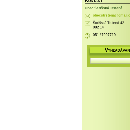
K
ONTAKT
Obec Šarišská Trstená
obecstrs
tena@gma
il
Šarišská Trstená 42
082 14
051 / 7997719
V
YHĽADÁVAN