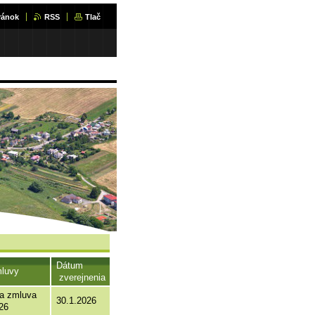
ránok
RSS
Tlač
Dátum
luvy
zverejnenia
na zmluva
30.1.2026
26