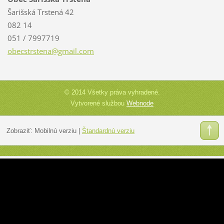
Šarišská Trstená 42
082 14
051 / 7997719
obecstrs
tena@gma
il.com
© 2014 Všetky práva vyhradené.
Vytvorené službou
Webnode
Zobraziť:
Mobilnú verziu
|
Štandardnú verziu