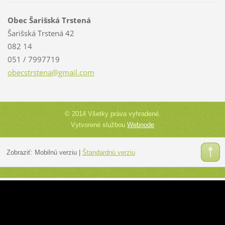
Obec Šarišská Trstená
Šarišská Trstená 42
082 14
051 / 7997719
obecstrs
tena@gma
il.com
© 2014 Všetky práva vyhradené.
Vytvorené službou
Webnode
Zobraziť:
Mobilnú verziu
|
Štandardnú verziu