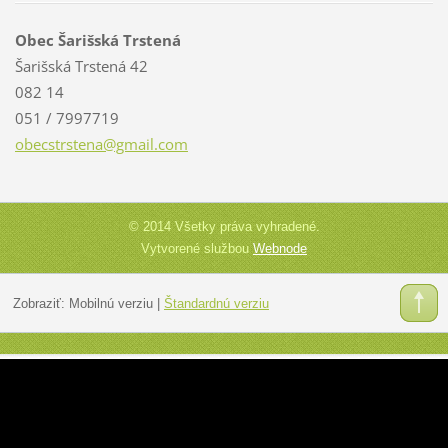
Obec Šarišská Trstená
Šarišská Trstená 42
082 14
051 / 7997719
obecstrs
tena@gma
il.com
© 2014 Všetky práva vyhradené.
Vytvorené službou
Webnode
Zobraziť:
Mobilnú verziu
|
Štandardnú verziu