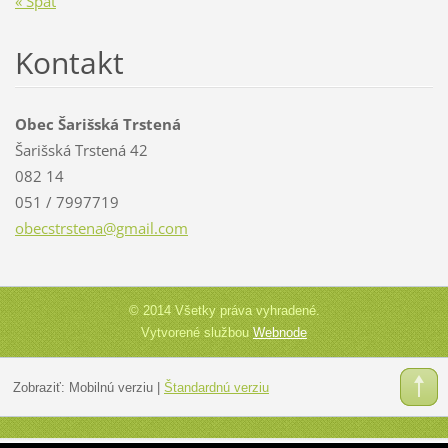
« Späť
Kontakt
Obec Šarišská Trstená
Šarišská Trstená 42
082 14
051 / 7997719
obecstrs
tena@gma
il.com
© 2014 Všetky práva vyhradené.
Vytvorené službou
Webnode
Zobraziť:
Mobilnú verziu
|
Štandardnú verziu