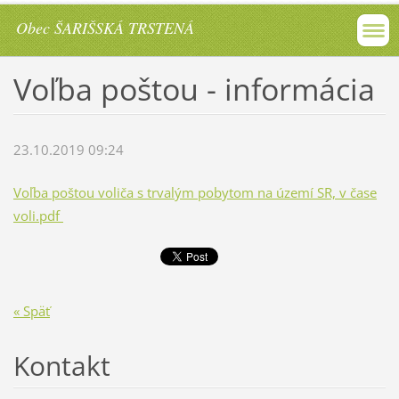
Obec ŠARIŠSKÁ TRSTENÁ
Voľba poštou - informácia
23.10.2019 09:24
Voľba poštou voliča s trvalým pobytom na území SR, v čase
voli.pdf
« Späť
Kontakt