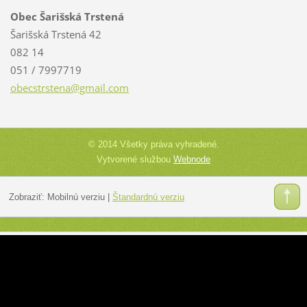
Obec Šarišská Trstená
Šarišská Trstená 42
082 14
051 / 7997719
obecstrs
tena@gma
il.com
© 2014 Všetky práva vyhradené.
Vytvorené službou
Webnode
Zobraziť:
Mobilnú verziu
|
Štandardnú verziu