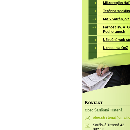
Mikroregión Ha
Terénna sociáln
MAS Šafrán, o.z.
Farnosť sv. A. 
Podhoranoch
Užitočné web st
Uznesenia OcZ
K
ONTAKT
Obec Šarišská Trstená
obecstrs
tena@gma
il
Šarišská Trstená 42
082 14