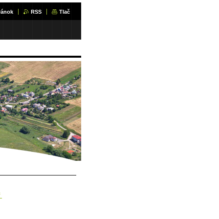
ránok
RSS
Tlač
f