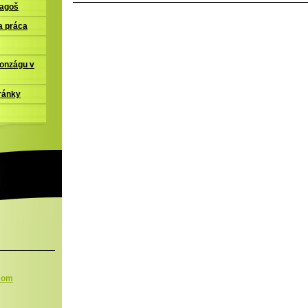
ľagoš
a práca
Gonzágu v
ránky
.com