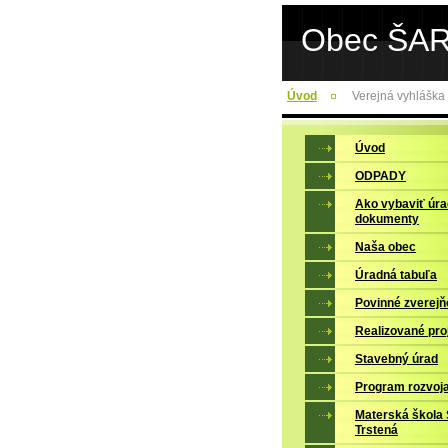
Obec ŠA
Úvod
Verejná vyhláška
Úvod
ODPADY
Ako vybaviť úr
dokumenty
Naša obec
Úradná tabuľa
Povinné zverejň
Realizované pro
Stavebný úrad
Program rozvoj
Materská škola 
Trstená