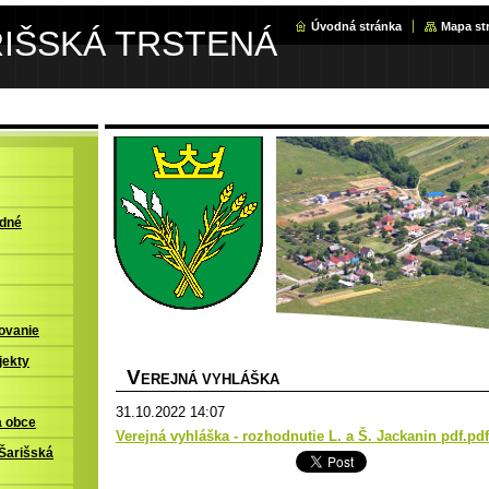
Úvodná stránka
Mapa st
RIŠSKÁ TRSTENÁ
adné
ovanie
jekty
V
EREJNÁ VYHLÁŠKA
31.10.2022 14:07
a obce
Verejná vyhláška - rozhodnutie L. a Š. Jackanin pdf.pd
Šarišská