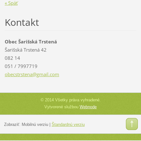
« Späť
Kontakt
Obec Šarišská Trstená
Šarišská Trstená 42
082 14
051 / 7997719
obecstrs
tena@gma
il.com
© 2014 Všetky práva vyhradené.
Vytvorené službou
Webnode
Zobraziť:
Mobilnú verziu
|
Štandardnú verziu