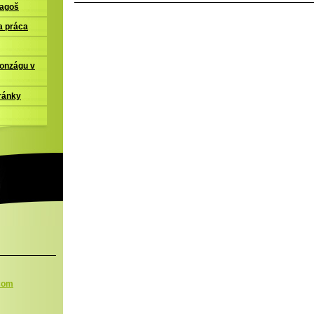
ľagoš
a práca
Gonzágu v
ránky
.com