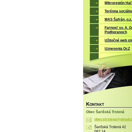
Mikroregión Ha
Terénna sociáln
MAS Šafrán, o.z.
Farnosť sv. A. 
Podhoranoch
Užitočné web st
Uznesenia OcZ
K
ONTAKT
Obec Šarišská Trstená
obecstrs
tena@gma
il
Šarišská Trstená 42
082 14