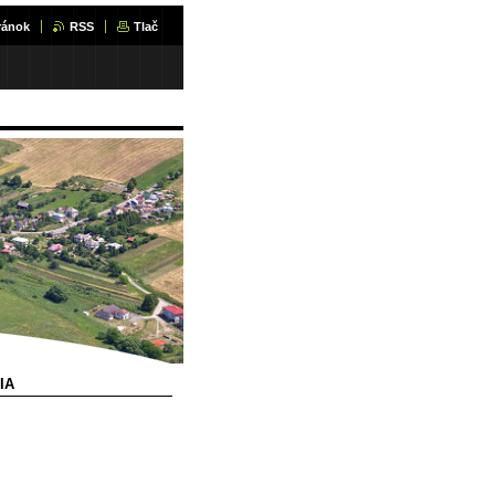
ránok
RSS
Tlač
IA