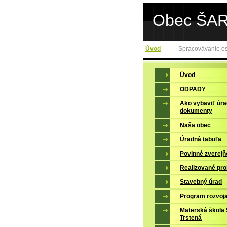
Obec ŠA
Úvod
Spracovávanie os
Úvod
ODPADY
Ako vybaviť úr
dokumenty
Naša obec
Úradná tabuľa
Povinné zverejň
Realizované pro
Stavebný úrad
Program rozvoj
Materská škola 
Trstená