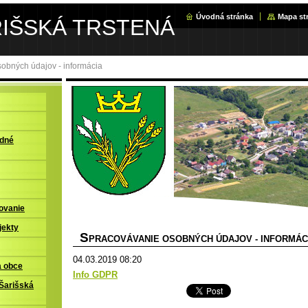
Úvodná stránka
Mapa st
RIŠSKÁ TRSTENÁ
obných údajov - informácia
adné
ovanie
jekty
S
PRACOVÁVANIE OSOBNÝCH ÚDAJOV - INFORMÁC
04.03.2019 08:20
a obce
Info GDPR
Šarišská