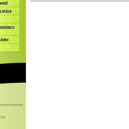
ľagoš
a práca
Gonzágu v
ránky
.com