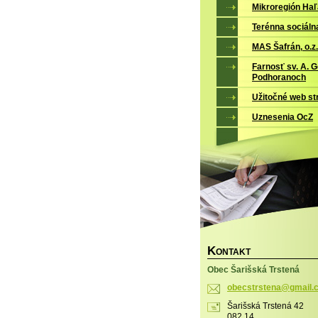
Mikroregión Ha
Terénna sociáln
MAS Šafrán, o.z.
Farnosť sv. A. 
Podhoranoch
Užitočné web st
Uznesenia OcZ
K
ONTAKT
Obec Šarišská Trstená
obecstrs
tena@gma
il
Šarišská Trstená 42
082 14