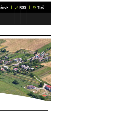
ránok
RSS
Tlač