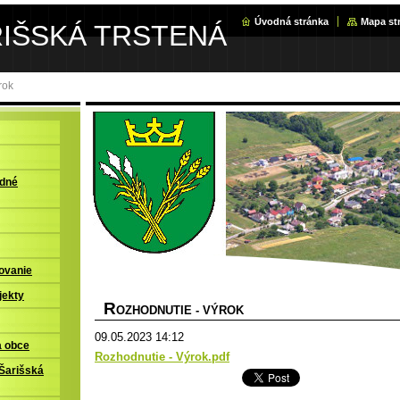
Úvodná stránka
Mapa st
RIŠSKÁ TRSTENÁ
rok
adné
ovanie
jekty
R
OZHODNUTIE - VÝROK
09.05.2023 14:12
a obce
Rozhodnutie - Výrok.pdf
Šarišská