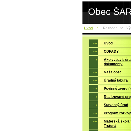
Obec ŠA
Úvod
Rozhodnutie - Vý
Úvod
ODPADY
Ako vybaviť úr
dokumenty
Naša obec
Úradná tabuľa
Povinné zverejň
Realizované pro
Stavebný úrad
Program rozvoj
Materská škola 
Trstená