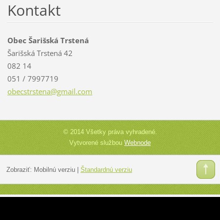
Kontakt
Obec Šarišská Trstená
Šarišská Trstená 42
082 14
051 / 7997719
obecstrs
tena@gma
il.com
© 2014 Všetky práva vyhradené.
Vytvorené službou
Webnode
Zobraziť:
Mobilnú verziu
|
Štandardnú verziu