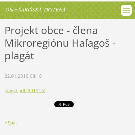
Obec ŠARIŠSKÁ TRSTENÁ
Projekt obce - člena
Mikroregiónu Haľagoš -
plagát
22.01.2019 08:18
plagát.pdf (901316)
« Späť