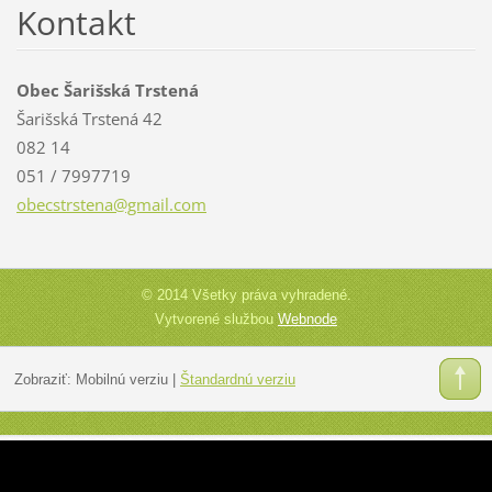
Kontakt
Obec Šarišská Trstená
Šarišská Trstená 42
082 14
051 / 7997719
obecstrs
tena@gma
il.com
© 2014 Všetky práva vyhradené.
Vytvorené službou
Webnode
Zobraziť:
Mobilnú verziu
|
Štandardnú verziu