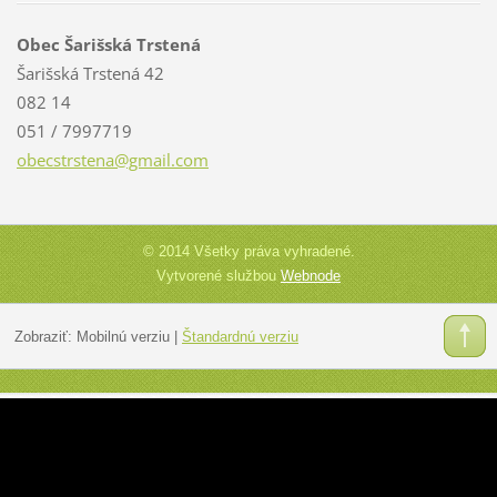
Obec Šarišská Trstená
Šarišská Trstená 42
082 14
051 / 7997719
obecstrs
tena@gma
il.com
© 2014 Všetky práva vyhradené.
Vytvorené službou
Webnode
Zobraziť:
Mobilnú verziu
|
Štandardnú verziu