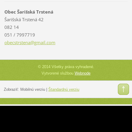
Obec Šarišská Trstená
Šarišská Trstená 42
082 14
051 / 7997719
obecstrs
tena@gma
il.com
© 2014 Všetky práva vyhradené.
Vytvorené službou
Webnode
Zobraziť:
Mobilnú verziu
|
Štandardnú verziu