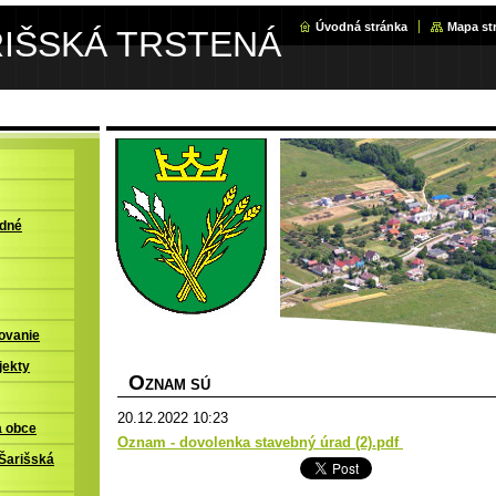
Úvodná stránka
Mapa st
RIŠSKÁ TRSTENÁ
adné
ovanie
jekty
O
ZNAM SÚ
20.12.2022 10:23
a obce
Oznam - dovolenka stavebný úrad (2).pdf
Šarišská