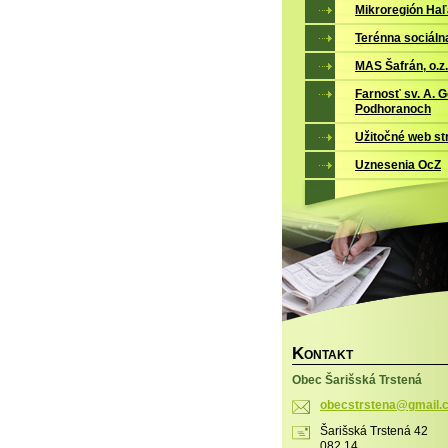
Mikroregión Ha
Terénna sociáln
MAS Šafrán, o.z.
Farnosť sv. A. 
Podhoranoch
Užitočné web st
Uznesenia OcZ
K
ONTAKT
Obec Šarišská Trstená
obecstrs
tena@gma
il
Šarišská Trstená 42
082 14