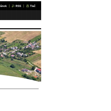
ránok
RSS
Tlač