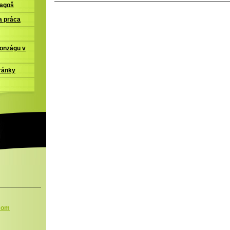
ľagoš
a práca
Gonzágu v
ránky
.com