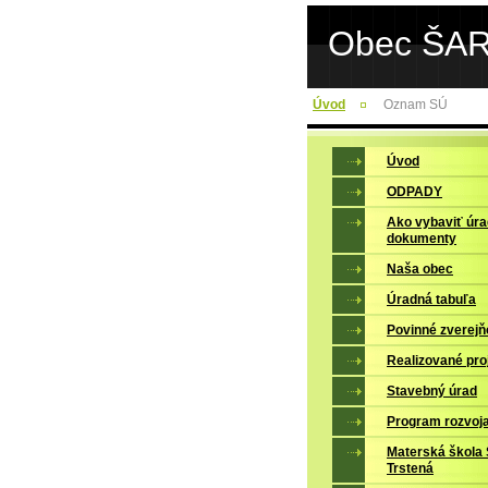
Obec ŠA
Úvod
Oznam SÚ
Úvod
ODPADY
Ako vybaviť úr
dokumenty
Naša obec
Úradná tabuľa
Povinné zverejň
Realizované pro
Stavebný úrad
Program rozvoj
Materská škola 
Trstená