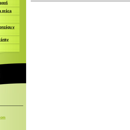
ľagoš
a práca
Gonzágu v
ránky
.com