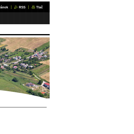
ránok
RSS
Tlač