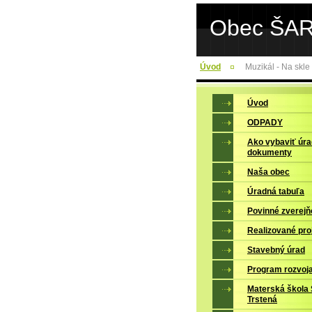
Obec ŠA
Úvod
Muzikál - Na skl
Úvod
ODPADY
Ako vybaviť úr
dokumenty
Naša obec
Úradná tabuľa
Povinné zverejň
Realizované pro
Stavebný úrad
Program rozvoj
Materská škola 
Trstená