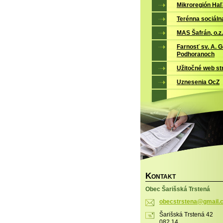
Mikroregión Ha
Terénna sociáln
MAS Šafrán, o.z.
Farnosť sv. A. 
Podhoranoch
Užitočné web st
Uznesenia OcZ
K
ONTAKT
Obec Šarišská Trstená
obecstrs
tena@gma
il
Šarišská Trstená 42
082 14