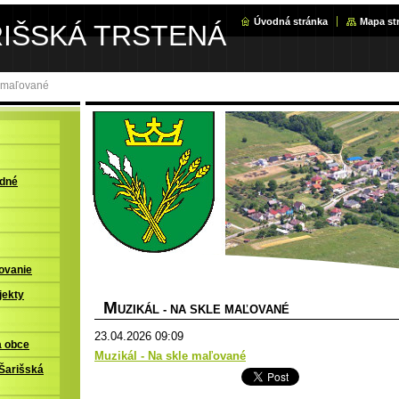
Úvodná stránka
Mapa st
RIŠSKÁ TRSTENÁ
e maľované
adné
ovanie
jekty
M
UZIKÁL - NA SKLE MAĽOVANÉ
23.04.2026 09:09
a obce
Muzikál - Na skle maľované
Šarišská