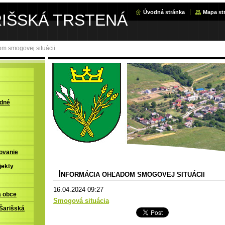
Úvodná stránka
Mapa st
RIŠSKÁ TRSTENÁ
om smogovej situácii
adné
ovanie
jekty
I
NFORMÁCIA OHĽADOM SMOGOVEJ SITUÁCII
16.04.2024 09:27
a obce
Smogová situácia
Šarišská