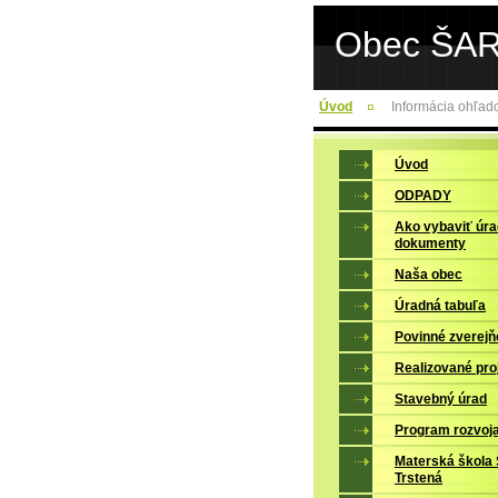
Obec ŠA
Úvod
Informácia ohľad
Úvod
ODPADY
Ako vybaviť úr
dokumenty
Naša obec
Úradná tabuľa
Povinné zverejň
Realizované pro
Stavebný úrad
Program rozvoj
Materská škola 
Trstená