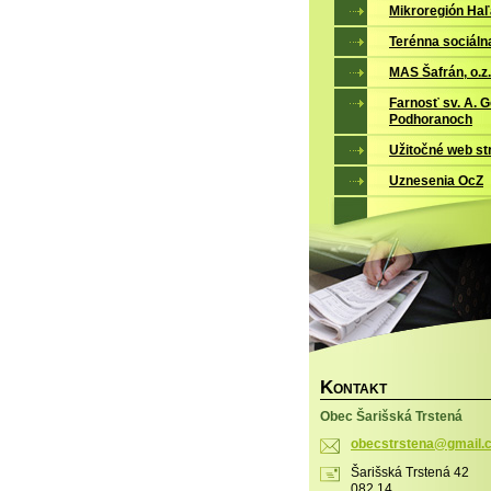
Mikroregión Ha
Terénna sociáln
MAS Šafrán, o.z.
Farnosť sv. A. 
Podhoranoch
Užitočné web st
Uznesenia OcZ
K
ONTAKT
Obec Šarišská Trstená
obecstrs
tena@gma
il
Šarišská Trstená 42
082 14