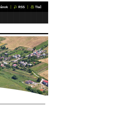
ránok
RSS
Tlač