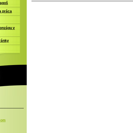
ľagoš
a práca
Gonzágu v
ránky
.com