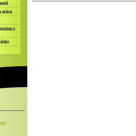
ľagoš
a práca
Gonzágu v
ránky
.com