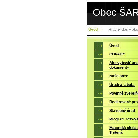
Obec ŠA
Úvod
Hradný deň v obc
Úvod
ODPADY
Ako vybaviť úr
dokumenty
Naša obec
Úradná tabuľa
Povinné zverejň
Realizované pro
Stavebný úrad
Program rozvoj
Materská škola 
Trstená