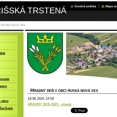
Úvodná stránka
Mapa st
RIŠSKÁ TRSTENÁ
i Ruská Nová Ves
adné
ovanie
jekty
H
RADNÝ DEŇ V OBCI RUSKÁ NOVÁ VES
19.06.2025 14:59
a obce
HRADNÝ DEŇ 2025 - plagát
Šarišská