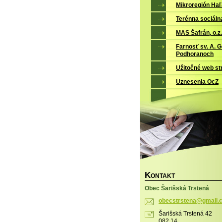
Mikroregión Ha
Terénna sociáln
MAS Šafrán, o.z.
Farnosť sv. A. 
Podhoranoch
Užitočné web st
Uznesenia OcZ
K
ONTAKT
Obec Šarišská Trstená
obecstrs
tena@gma
il
Šarišská Trstená 42
082 14