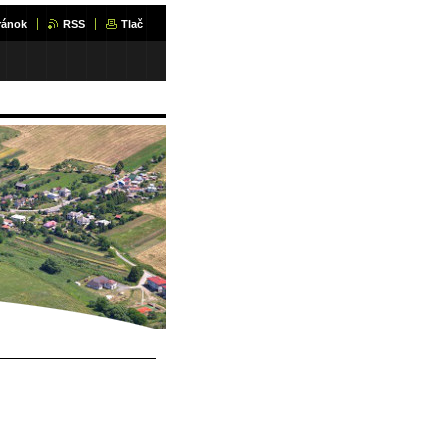
ránok
RSS
Tlač