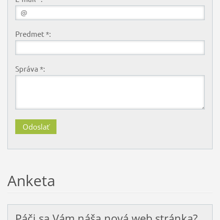
Predmet *:
Správa *:
Anketa
Páči sa Vám náša nová web stránka?