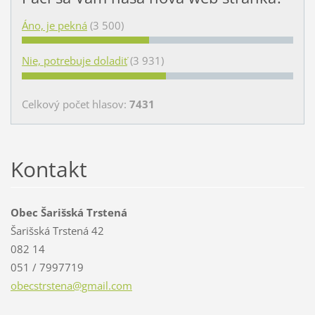
Áno, je pekná
(3 500)
Nie, potrebuje doladiť
(3 931)
Celkový počet hlasov:
7431
Kontakt
Obec Šarišská Trstená
Šarišská Trstená 42
082 14
051 / 7997719
obecstrs
tena@gma
il.com