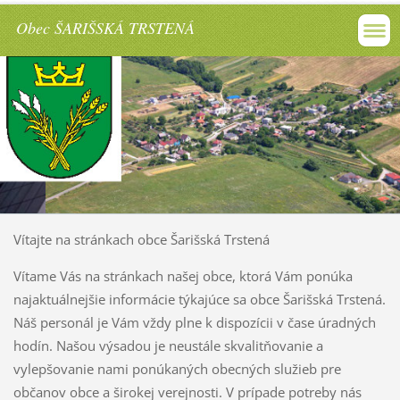
Obec ŠARIŠSKÁ TRSTENÁ
Vítajte na stránkach obce Šarišská Trstená
Vítame Vás na stránkach našej obce, ktorá Vám ponúka
najaktuálnejšie informácie týkajúce sa obce Šarišská Trstená.
Náš personál je Vám vždy plne k dispozícii v čase úradných
hodín. Našou výsadou je neustále skvalitňovanie a
vylepšovanie nami ponúkaných obecných služieb pre
občanov obce a širokej verejnosti. V prípade potreby nás