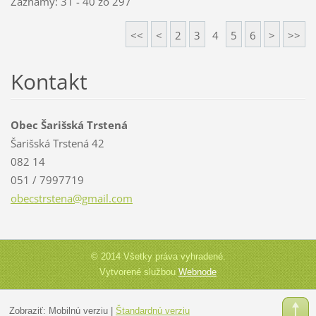
Záznamy: 31 - 40 zo 297
<<
<
2
3
4
5
6
>
>>
Kontakt
Obec Šarišská Trstená
Šarišská Trstená 42
082 14
051 / 7997719
obecstrs
tena@gma
il.com
© 2014 Všetky práva vyhradené.
Vytvorené službou
Webnode
Zobraziť:
Mobilnú verziu
|
Štandardnú verziu