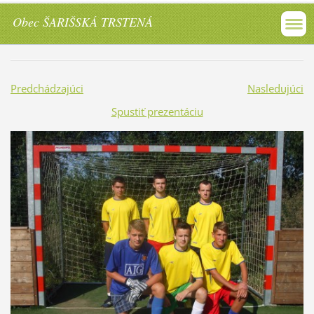
Obec ŠARIŠSKÁ TRSTENÁ
Predchádzajúci
Nasledujúci
Spustiť prezentáciu