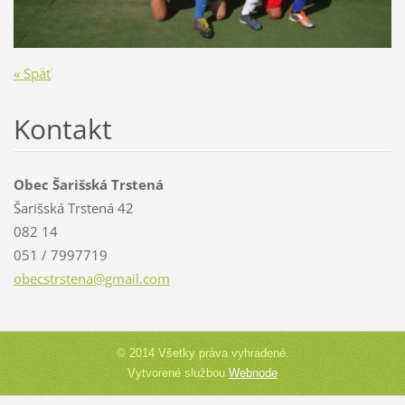
« Späť
Kontakt
Obec Šarišská Trstená
Šarišská Trstená 42
082 14
051 / 7997719
obecstrs
tena@gma
il.com
© 2014 Všetky práva vyhradené.
Vytvorené službou
Webnode