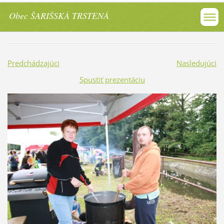
Obec ŠARIŠSKÁ TRSTENÁ
Predchádzajúci
Nasledujúci
Spustiť prezentáciu