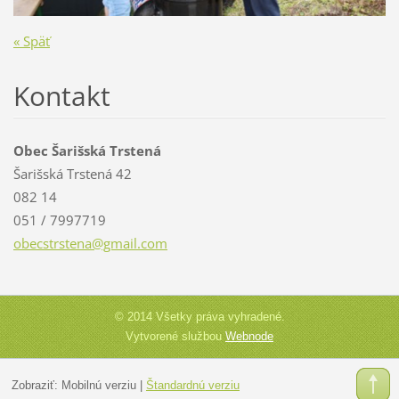
« Späť
Kontakt
Obec Šarišská Trstená
Šarišská Trstená 42
082 14
051 / 7997719
obecstrs
tena@gma
il.com
© 2014 Všetky práva vyhradené.
Vytvorené službou
Webnode
Zobraziť:
Mobilnú verziu
|
Štandardnú verziu