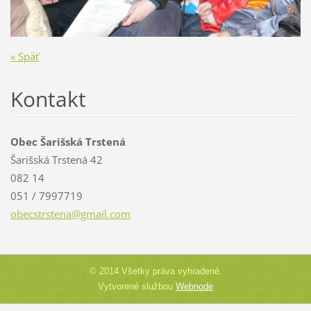
« Späť
Kontakt
Obec Šarišská Trstená
Šarišská Trstená 42
082 14
051 / 7997719
obecstrs
tena@gma
il.com
© 2014 Všetky práva vyhradené.
Vytvorené službou
Webnode