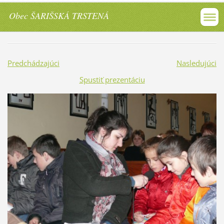
Obec ŠARIŠSKÁ TRSTENÁ
Predchádzajúci
Nasledujúci
Spustiť prezentáciu